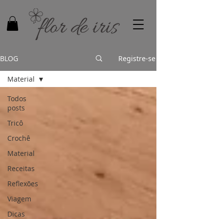
BLOG
Registre-se
Material
Todos
posts
Tricô
Crochê
Material
Receitas
Reflexões
Viagem
Dicas