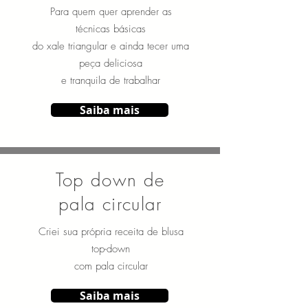
Para quem quer aprender as
técnicas básicas
do xale triangular e ainda tecer uma
peça deliciosa
e tranquila de trabalhar
Saiba mais
Top down de
pala circular
Criei sua própria receita de blusa
top-down
com pala circular
Saiba mais