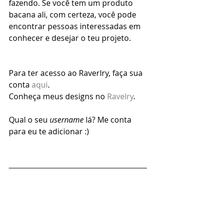
fazendo. Se você tem um produto 
bacana ali, com certeza, você pode 
encontrar pessoas interessadas em 
conhecer e desejar o teu projeto.
Para ter acesso ao Raverlry, faça sua 
conta 
aqui
.
Conheça meus designs no 
Ravelry
.
Qual o seu 
username 
lá? Me conta 
para eu te adicionar :)
Quer participar de sorteios mensais da 
Flor de Iris. Então clica 
aqui 
e confere o 
regulamento. 