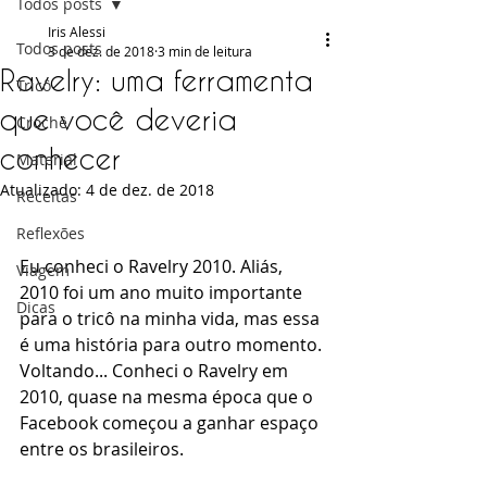
Todos posts
Iris Alessi
Todos posts
3 de dez. de 2018
3 min de leitura
Ravelry: uma ferramenta
Tricô
que você deveria
Crochê
conhecer
Material
Atualizado:
4 de dez. de 2018
Receitas
Reflexões
Eu conheci o Ravelry 2010. Aliás, 
Viagem
2010 foi um ano muito importante 
Dicas
para o tricô na minha vida, mas essa 
é uma história para outro momento. 
Voltando... Conheci o Ravelry em 
2010, quase na mesma época que o 
Facebook começou a ganhar espaço 
entre os brasileiros.