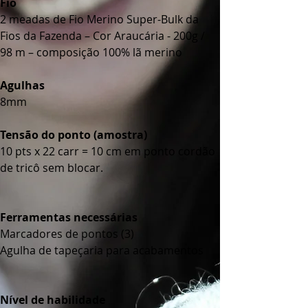
Fio
2 meadas de Fio Merino Super-Bulk da 
Fios da Fazenda – Cor Araucária - 200g / 
98 m – composição 100% lã merino
Agulhas
8mm
Tensão do ponto (amostra)
10 pts x 22 carr = 10 cm em ponto cordão 
de tricô sem blocar.
Ferramentas necessárias
Marcadores de pontos (3)
Agulha de tapeçaria para acabamentos
Nível de habilidade